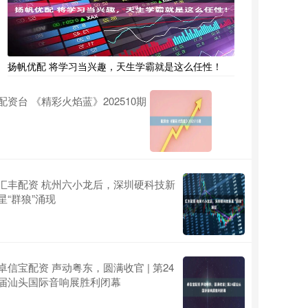
扬帆优配 将学习当兴趣，天生学霸就是这么任性！
配资台 《精彩火焰蓝》202510期
汇丰配资 杭州六小龙后，深圳硬科技新
星“群狼”涌现
卓信宝配资 声动粤东，圆满收官 | 第24
届汕头国际音响展胜利闭幕