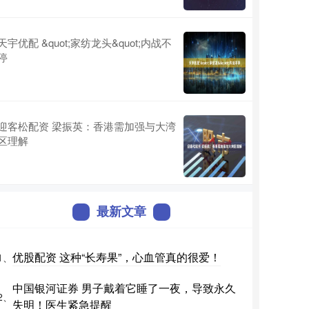
天宇优配 &quot;家纺龙头&quot;内战不
停
迎客松配资 梁振英：香港需加强与大湾
区理解
最新文章
优股配资 这种“长寿果”，心血管真的很爱！
1、
中国银河证券 男子戴着它睡了一夜，导致永久
2、
失明！医生紧急提醒