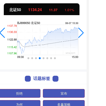
北证50
1134.24
创业
11.37
1.01%
话题标签
拒绝
宣布
为何
多赢策略