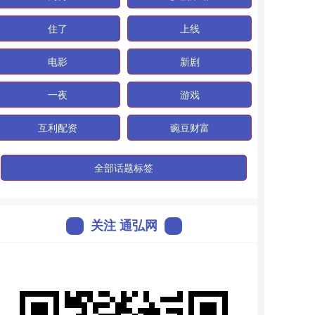
住了
上线
电影
新剧
一夜
游戏
互利配资
豌豆财富
全部话题标签
关注 通弘网