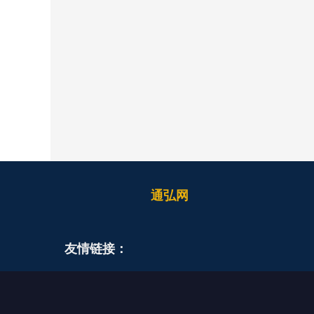
通弘网
友情链接：