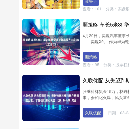
金谷子
查看：
101
分类：
实盘
4月20日，奕境汽车董事
——奕境X9。 作为华为乾
顺策略
查看：
95
分类：
股票杠
张继科杯奖金15万，林丹
事，会如此火爆，风头甚至
久联优配
日期：03-2