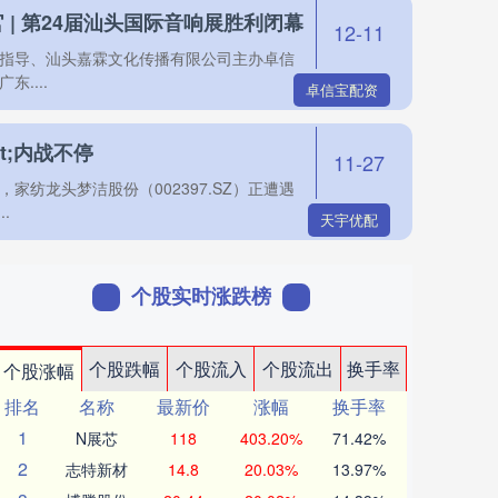
 | 第24届汕头国际音响展胜利闭幕
12-11
协会指导、汕头嘉霖文化传播有限公司主办卓信
....
卓信宝配资
ot;内战不停
11-27
纺龙头梦洁股份（002397.SZ）正遭遇
.
天宇优配
个股实时涨跌榜
个股跌幅
个股流入
个股流出
换手率
个股涨幅
排名
名称
最新价
涨幅
换手率
1
N展芯
118
403.20%
71.42%
2
志特新材
14.8
20.03%
13.97%