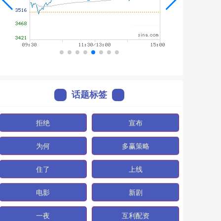
话题标签
拒绝
宣布
为何
多赢策略
住了
上线
电影
新剧
一夜
互利配资