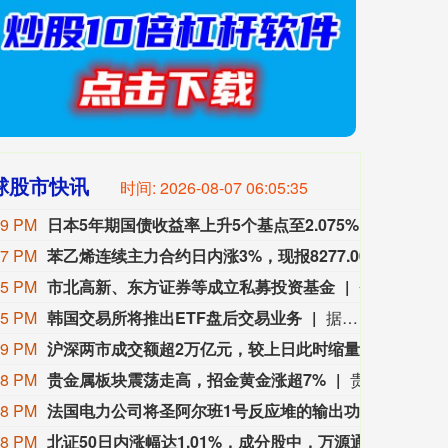
球股市快讯
时间:
2026-08-07 06:05:37
49 PM
日本5年期国债收益率上升5个基点至2.075%。
日本5年
47 PM
苯乙烯连续主力合约日内涨3%，现报8277.00元。
苯乙烯连
45 PM
市北高新、东方证券等成立私募投资基金
企查查APP显示，近日，上海东证新静界私募投资基金合伙企业（有限合伙）成立，出资额5200万元，经营范围包含以私募基金从事股权投资、投资管理、资产管理等活动。企查查股权穿透显示，该合伙企业由市北高新(600604)、东方证券(600958)全资子公司上海东方证券资本投资有限公司等共同持股。
45 PM
韩国交易所将推出ETF盘后交易业务
据报道，尽管业内对近期杠杆类产品波动存在担忧，韩国交易所仍将于9月14日正式开启交易所交易基金（ETF）盘后交易。韩国交易所意在与另类交易系统Nextrade以及全天候加密货币交易所展开竞争。资管机构警示，缺少实时基金净值估算，可能会扩大ETF的价格偏离幅度；行业此前已呼吁韩国交易所推迟该业务上线。个股杠杆型ETF将不纳入盘后交易的交易标的范围。
39 PM
沪深两市成交额超2万亿元，较上日此时缩量66亿元。
沪深两
38 PM
贵金属板块震荡走高，招金黄金涨超7%
贵金属板块震荡走高，招金黄金涨超7%，株冶集团、兴业银锡、中金黄金、山金国际跟涨。
38 PM
法国电力公司将圣阿尔班1号反应堆的输出功率从1335兆瓦削减至260兆瓦，将特里卡斯廷4号反应堆的输出功率从915兆瓦削减至180兆瓦。
法国电力
38 PM
北证50日内涨幅达1.01%，成分股中，万源通涨5.47%，诺思兰德涨5.01%，则成电子涨4.56%，锦波生物涨4.23%。
北证50