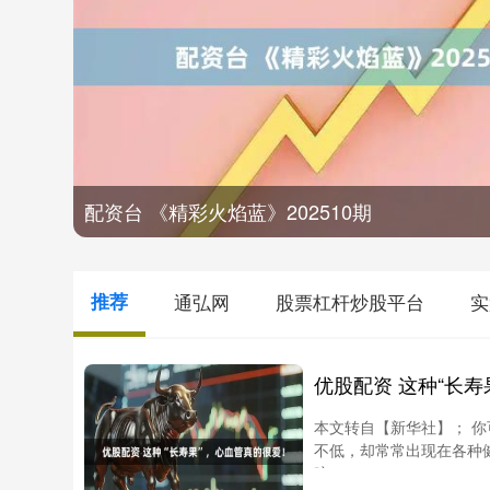
配资台 《精彩火焰蓝》202510期
推荐
通弘网
股票杠杆炒股平台
实
优股配资 这种“长
本文转自【新华社】； 
不低，却常常出现在各种
暗....