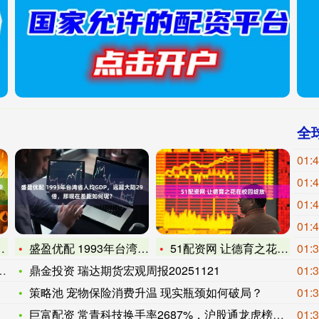
全
01:
01:
01:
01:
盛盈优配 1993年台湾省人均GDP，远超大陆29倍，那现在
51配资网 让德育之花在校园绽放
01:
鼎金投资 瑞达期货宏观周报20251121
01:
策略池 宠物保险消费升温 现实瓶颈如何破局？
01:
巨富配资 常青科技换手率2687%，沪股通龙虎榜上买入225
01: