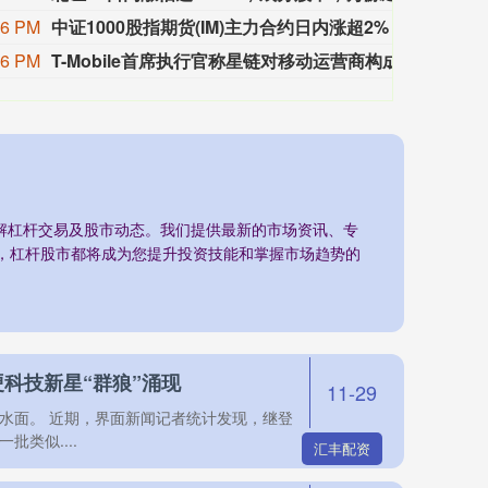
36 PM
中证1000股指期货(IM)主力合约日内涨超2%
中证100
36 PM
T-Mobile首席执行官称星链对移动运营商构成的威胁被夸大
T-Mo
理解杠杆交易及股市动态。我们提供最新的市场资讯、专
，杠杆股市都将成为您提升投资技能和掌握市场趋势的
科技新星“群狼”涌现
11-29
水面。 近期，界面新闻记者统计发现，继登
类似....
汇丰配资