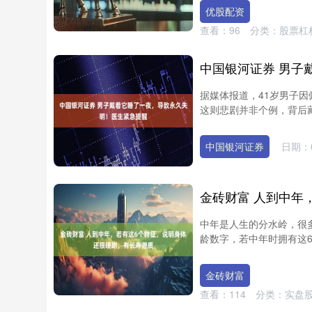
优股配资
查看：
96
分类：
股票杠
据媒体报道，41岁男子
这则悲剧并非个例，背后藏着
中国银河证券
日期：0
中年是人生的分水岭，很
龄数字，若中年时拥有这6个
沪深300
4691.07
.04
1.38%
39.76
0.8
金砖财富
查看：
114
分类：
实盘