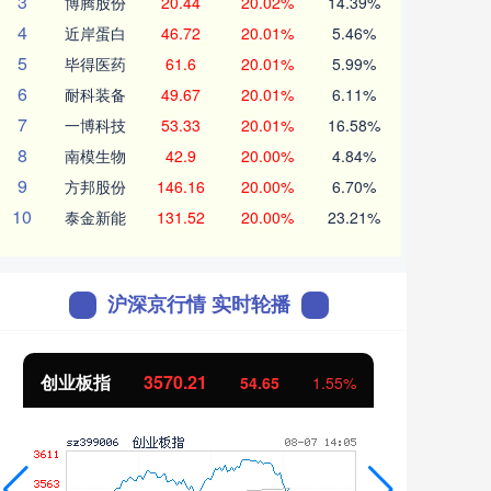
3
博腾股份
20.44
20.02%
14.39%
4
近岸蛋白
46.72
20.01%
5.46%
5
毕得医药
61.6
20.01%
5.99%
6
耐科装备
49.67
20.01%
6.11%
7
一博科技
53.33
20.01%
16.58%
8
南模生物
42.9
20.00%
4.84%
9
方邦股份
146.16
20.00%
6.70%
10
泰金新能
131.52
20.00%
23.21%
沪深京行情 实时轮播
创业板指
3570.21
基
54.65
1.55%