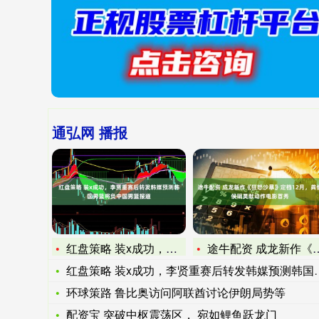
通弘网 播报
红盘策略 装x成功，李贤重赛后转发韩媒预测韩国男篮将负中国男
途牛配资 成龙新作《狂怒沙暴》定档12月，龚俊侯明昊献动作电
红盘策略 装x成功，李贤重赛后转发韩媒预测韩国男篮将负中国男
环球策路 鲁比奥访问阿联酋讨论伊朗局势等
配资宝 突破中枢震荡区， 宛如鲤鱼跃龙门