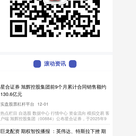
滚动资讯
配资台 《精彩火焰蓝》202510期
通弘网
12-13
汇
丰
配
资
州
六
小
龙
后
，
深
圳
硬
科
技
新
星
“群
狼
”涌
精彩 火焰蓝 《精彩火焰蓝》202510期完整版本 发布于：
北京市
杭
现
股票杠杆炒股平台