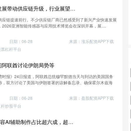
聚合财富 新兴产业发展带动供应链升级，行业展望智能产品量产化未来
供应链提速前行。不少供应链厂商已然感受到了新兴产业快速发展
，2026亚洲智能传感器与应用技术博览会在深圳开幕，展....
日期：06-28
来源：涨乐配资APP下载
股票杠杆平台
问阿联酋讨论伊朗局势等
湾时报》24日报道，阿联酋总统穆罕默德当天与到访的美国国务
称，双方讨论了美国与伊朗签署的谅解备忘录、确保霍尔木兹海
日期：06-28
来源：盈股配资APP下载
杠杆炒股平台
资本E家 上海视听内容AI辅助制作占比超六成，超高清直播覆盖率89%