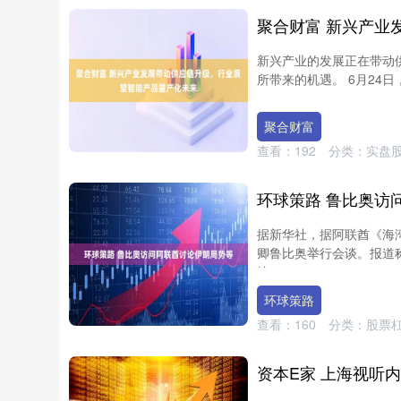
新兴产业的发展正在带动
所带来的机遇。 6月24日
聚合财富
查看：
192
分类：
实盘
环球策路 鲁比奥访
据新华社，据阿联酋《海
卿鲁比奥举行会谈。报道
峡....
环球策路
查看：
160
分类：
股票