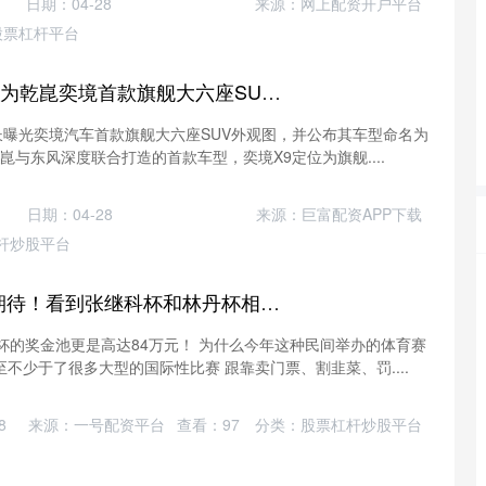
日期：04-28
来源：网上配资开户平台
股票杠杆平台
顺策略 车长5米3! 华为乾崑奕境首款旗舰大六座SUV定名 X9
长曝光奕境汽车首款旗舰大六座SUV外观图，并公布其车型命名为
崑与东风深度联合打造的首款车型，奕境X9定位为旗舰....
日期：04-28
来源：巨富配资APP下载
杆炒股平台
久联优配 从失望到期待！看到张继科杯和林丹杯相继出世，才懂他们用心良苦_比赛_乒乓球_奖金
杯的奖金池更是高达84万元！ 为什么今年这种民间举办的体育赛
不少于了很多大型的国际性比赛 跟靠卖门票、割韭菜、罚....
8
来源：一号配资平台
查看：
97
分类：
股票杠杆炒股平台