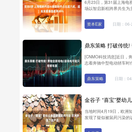
6月23日，第31届上海
场以智启新程跨界共生为主
资本E家
日期：06-
[CNMO科技消息]近日，奔
志着奔驰中型电动轿车时代
鼎东策略
日期：04-
当地时间4月19日，欧洲
发现了疑似被鼠药污染的该