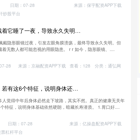
日期：07-28
来源：保宇配资APP下载
杆炒股平台
中国银河证券 男子戴着它睡了一夜，导致永久失明！医生紧急提醒
因佩戴隐形眼镜过夜，引发左眼角膜溃疡，最终导致永久失明。但
无数人都可能忽视的用眼隐患。 r r 如今，隐形眼镜、....
7-28
来源：京融配资APP下载
查看：
128
分类：
通弘网
金砖财富 人到中年，若有这6个特征，说明身体还很硬朗，有长寿潜质
多人觉得中年后身体必然走下坡路，其实不然。真正的健康无关年
特征，说明身体基础依然硬朗，暗藏长寿潜质。 1.胃口好....
北证50
1130.98
5%
8.10
0.72%
日期：07-28
来源：亿操盘配资APP下载
股票杠杆平台