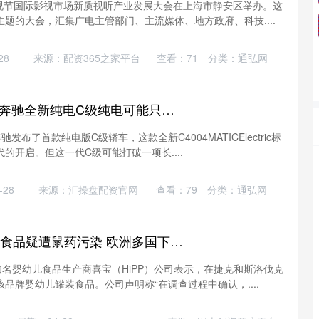
电视节国际影视市场新质视听产业发展大会在上海市静安区举办。这
题的大会，汇集广电主管部门、主流媒体、地方政府、科技....
28
来源：配资365之家平台
查看：
71
分类：
通弘网
鼎东策略 打破传统! 奔驰全新纯电C级纯电可能只有轿车版
驰发布了首款纯电版C级轿车，这款全新C4004MATICElectric标
的开启。但这一代C级可能打破一项长....
28
来源：汇操盘配资官网
查看：
79
分类：
通弘网
金谷子 “喜宝”婴幼儿食品疑遭鼠药污染 欧洲多国下架产品
知名婴幼儿食品生产商喜宝（HiPP）公司表示，在捷克和斯洛伐克
品牌婴幼儿罐装食品。公司声明称“在调查过程中确认，....