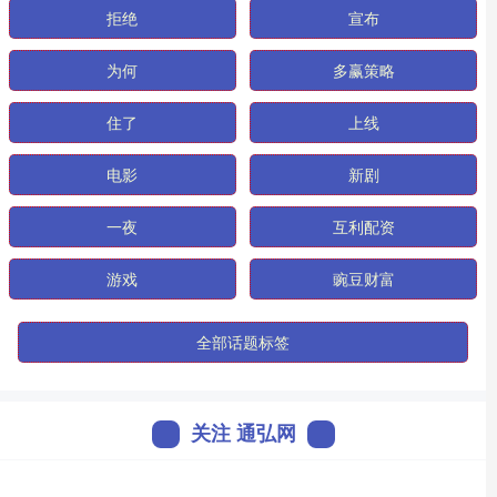
拒绝
宣布
为何
多赢策略
住了
上线
电影
新剧
一夜
互利配资
游戏
豌豆财富
全部话题标签
关注 通弘网