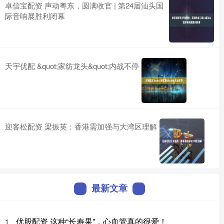
卓信宝配资 声动粤东，圆满收官 | 第24届汕头国
际音响展胜利闭幕
天宇优配 &quot;家纺龙头&quot;内战不停
迎客松配资 梁振英：香港需加强与大湾区理解
最新文章
优股配资 这种“长寿果”，心血管真的很爱！
1、