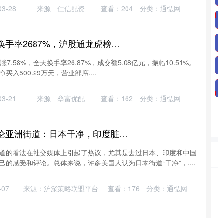
3-28
来源：仁信配资
查看：
204
分类：
通弘网
巨富配资 常青科技换手率2687%，沪股通龙虎榜上买入225647万元，卖出175618万元
上涨7.58%，全天换手率26.87%，成交额5.08亿元，振幅10.51%。
入500.29万元，营业部席....
3-21
来源：垒富优配
查看：
162
分类：
通弘网
翻翻策略 美国人评论亚洲街道：日本干净，印度脏乱，中国只用四个字概括
道的看法在社交媒体上引起了热议，尤其是去过日本、印度和中国
的感受和评论。总体来说，许多美国人认为日本街道“干净”，....
07
来源：沪深策略联盟平台
查看：
176
分类：
通弘网