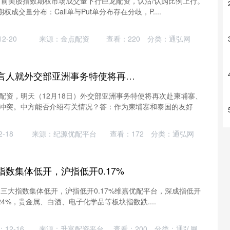
当前美股指数期权市场成交量下行巨龙配资，认沽/认购比例上行。
权成交量分布：Call单与Put单分布存在分歧，P....
2-20
来源：金点配资
查看：
220
分类：
通弘网
顶级配资 外交部发言人就外交部亚洲事务特使将再次赴柬埔寨、泰国穿梭调停答记者问
配资，明天（12月18日）外交部亚洲事务特使将再次赴柬埔寨、
冲突。中方能否介绍有关情况？答：作为柬埔寨和泰国的友好
-18
来源：纪源优配平台
查看：
172
分类：
通弘网
指数集体低开，沪指低开0.17%
日，三大指数集体低开，沪指低开0.17%维嘉优配平台，深成指低开
.24%，贵金属、白酒、电子化学品等板块指数跌....
12-16
来源：升富配资平台
查看：
200
分类：
通弘网