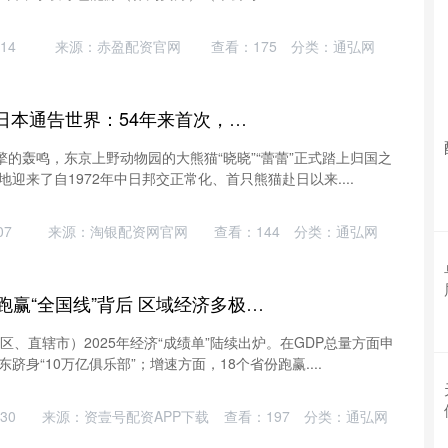
14
来源：赤盈配资官网
查看：
175
分类：
通弘网
金牛呗 突发特讯！日本通告世界：54年来首次，日本国内没有大熊猫了，旅日大熊猫“晓晓”“蕾蕾”今日启程回国
擎的轰鸣，东京上野动物园的大熊猫“晓晓”“蕾蕾”正式踏上归国之
迎来了自1972年中日邦交正常化、首只熊猫赴日以来....
07
来源：淘银配资网官网
查看：
144
分类：
通弘网
申银证券 18个省份跑赢“全国线”背后 区域经济多极共进
区、直辖市）2025年经济“成绩单”陆续出炉。在GDP总量方面申
身“10万亿俱乐部”；增速方面，18个省份跑赢....
30
来源：资壹号配资APP下载
查看：
197
分类：
通弘网