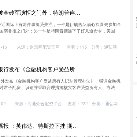
诚信配资 伊朗舰队被金砖军演拒之门外，特朗普连下3道命令，中东局势升级
 最近国际上有两件事挺受关注，一件是伊朗舰队满心欢喜去参加金
国南非拒之门外；另一件是特朗普接连下了好几道命令，美国
-16
来源：财慧网配资官网
查看：
115
分类：
通弘网
君子配资 中国人民银行发布《金融机构客户受益所有人识别管理办法》
日对外发布《金融机构客户受益所有人识别管理办法》，强调金融机
时君子配资，识别并采取合理措施核实客户受益所有人。办法
02
来源：海通众合配资平台
查看：
222
分类：
通弘网
巨龙配资 期权智投播报 ：英伟达、特斯拉下挫 期权大单显示大户看空较多 多张PUT单涨幅翻倍