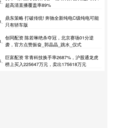
2、
超高清直播覆盖率89%
鼎东策略 打破传统! 奔驰全新纯电C级纯电可能
3、
只有轿车版
创同配资 陈若琳绝杀夺冠，北京赛场01分逆
4、
袭，官方点赞振奋_郭晶晶_跳水_仪式
巨富配资 常青科技换手率2687%，沪股通龙虎
5、
榜上买入225647万元，卖出175618万元