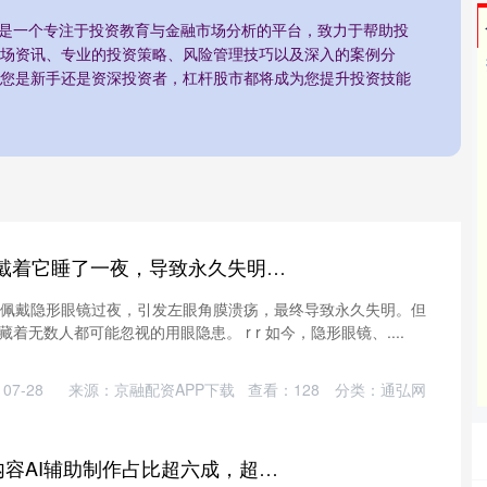
市是一个专注于投资教育与金融市场分析的平台，致力于帮助投
场资讯、专业的投资策略、风险管理技巧以及深入的案例分
您是新手还是资深投资者，杠杆股市都将成为您提升投资技能
中国银河证券 男子戴着它睡了一夜，导致永久失明！医生紧急提醒
因佩戴隐形眼镜过夜，引发左眼角膜溃疡，最终导致永久失明。但
无数人都可能忽视的用眼隐患。 r r 如今，隐形眼镜、....
07-28
来源：京融配资APP下载
查看：
128
分类：
通弘网
资本E家 上海视听内容AI辅助制作占比超六成，超高清直播覆盖率89%