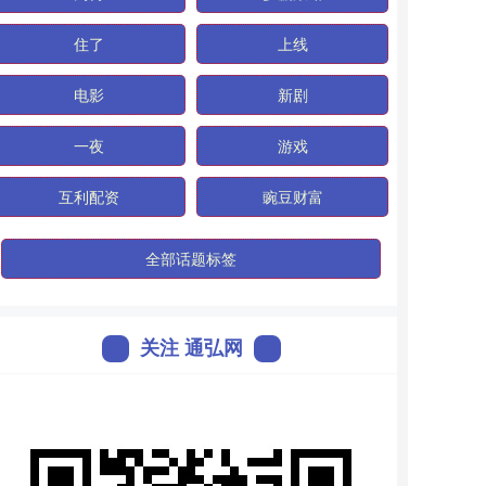
住了
上线
电影
新剧
一夜
游戏
互利配资
豌豆财富
全部话题标签
关注 通弘网