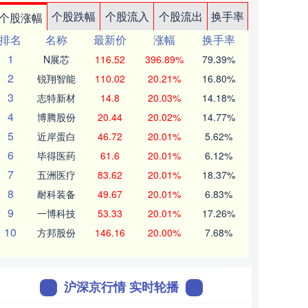
个股跌幅
个股流入
个股流出
换手率
个股涨幅
排名
名称
最新价
涨幅
换手率
1
N展芯
116.52
396.89%
79.39%
2
锐翔智能
110.02
20.21%
16.80%
3
志特新材
14.8
20.03%
14.18%
4
博腾股份
20.44
20.02%
14.77%
5
近岸蛋白
46.72
20.01%
5.62%
6
毕得医药
61.6
20.01%
6.12%
7
五洲医疗
83.62
20.01%
18.37%
8
耐科装备
49.67
20.01%
6.83%
9
一博科技
53.33
20.01%
17.26%
10
方邦股份
146.16
20.00%
7.68%
沪深京行情 实时轮播