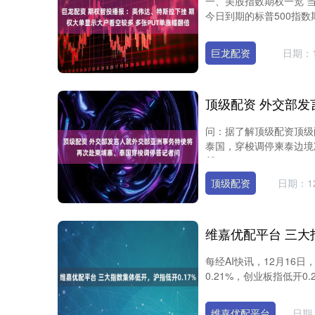
一、美股指数期权一览 
今日到期的标普500指数期
巨龙配资
日期：1
问：据了解顶级配资顶级
泰国，穿梭调停柬泰边境
邻....
顶级配资
日期：12
维嘉优配平台 三大
每经AI快讯，12月16
0.21%，创业板指低开0
维嘉优配平台
日期：