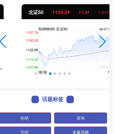
北证50
1134.24
创业
11.37
1.01%
话题标签
拒绝
宣布
为何
多赢策略