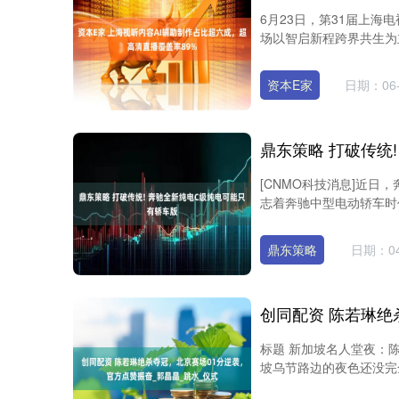
6月23日，第31届上
深证成指
14311.01
8
1.02%
200.89
1.
场以智启新程跨界共生为
资本E家
日期：06-
[CNMO科技消息]近日，奔
志着奔驰中型电动轿车时代
鼎东策略
日期：04
标题 新加坡名人堂夜：
坡乌节路边的夜色还没完