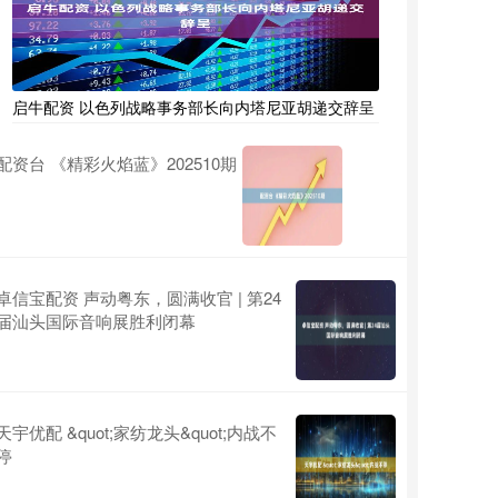
启牛配资 以色列战略事务部长向内塔尼亚胡递交辞呈
配资台 《精彩火焰蓝》202510期
卓信宝配资 声动粤东，圆满收官 | 第24
届汕头国际音响展胜利闭幕
天宇优配 &quot;家纺龙头&quot;内战不
停