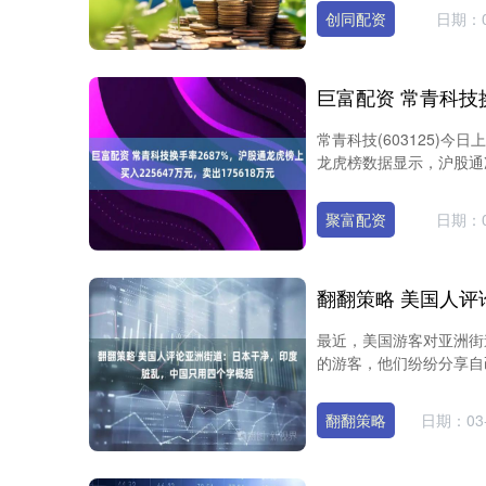
创同配资
日期：0
常青科技(603125)今日
龙虎榜数据显示，沪股通净买
聚富配资
日期：0
最近，美国游客对亚洲街
的游客，他们纷纷分享自己
翻翻策略
日期：03-