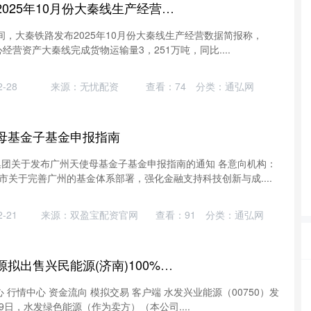
牛千万 大秦铁路：2025年10月份大秦线生产经营数据简报
间，大秦铁路发布2025年10月份大秦线生产经营数据简报称，
心经营资产大秦线完成货物运输量3，251万吨，同比....
-28
来源：无忧配资
查看：
74
分类：
通弘网
母基金子基金申报指南
集团关于发布广州天使母基金子基金申报指南的通知 各意向机构：
市关于完善广州的基金体系部署，强化金融支持科技创新与成....
-21
来源：双盈宝配资官网
查看：
91
分类：
通弘网
快牛盘 水发兴业能源拟出售兴民能源(济南)100%股权
 行情中心 资金流向 模拟交易 客户端 水发兴业能源（00750）发
29日，水发绿色能源（作为卖方）（本公司....