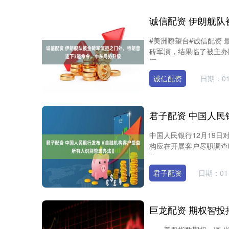
#美洲瞭望台#诚信配资
砖军演，结果临了被主办
还....
诚信配资
日期：01
中国人民银行12月19
构应在开展客户尽职调查
将....
君子配资
日期：01-