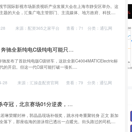
海电视节国际影视市场新质视听产业发展大会在上海市静安区举办。这
沪深300
4694.44
42%
43.13
0.93%
主题的大会，汇集广电主管部门、主流媒体、地方政府、科技....
28
来源：配资365之家平台
查看：
71
分类：
通弘网
鼎东策略 打破传统! 奔驰全新纯电C级纯电可能只有轿车版
驰发布了首款纯电版C级轿车，这款全新C4004MATICElectric标
的开启。但这一代C级可能打破一项长....
-28
来源：汇操盘配资官网
查看：
79
分类：
通弘网
创同配资 陈若琳绝杀夺冠，北京赛场01分逆袭，官方点赞振奋_郭晶晶_跳水_仪式
陈若琳荣耀封神，郭晶晶现场补领奖，跳水传奇重聚转身 正文 新加
全落下，那座临海的游泳馆已透出一点暖光。街头路过的司机....