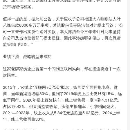
货市场诚信档案。
值得一提的是，据此前公告，关于应收子公司福建大方睡眠法人叶
艺峰借款6000多万元事项，梦洁股份董事陈洁曾对此提出异议：“公
司一直未作出实质性追讨欠款，本人陈洁至今三年来针对此事坚持
向公司及当地监管部门提出质疑。因此事涉嫌职务侵占，再次恳请
监管部门彻查。”
业绩下滑、战略转型未成功
这家老牌家纺企业曾第一个闻到互联网风向，却在接连换道中一次
次踏空。
2015年，它抛出“互联网+CPSD”概念，扬言要全面拥抱电商、微
商，当年新渠道增幅30%，但到了2019年线上占比仍只有15%，远
低于同行。2020年搭上薇娅快车，线上销售额一度冲到4.31亿元、
占比19.43%，但直播监管收紧、头部主播翻车，引擎瞬间熄火。
2021—2023年，线上收入从5.84亿元连跌至5.03亿元。2024上半
年，线上营收再跌30%。