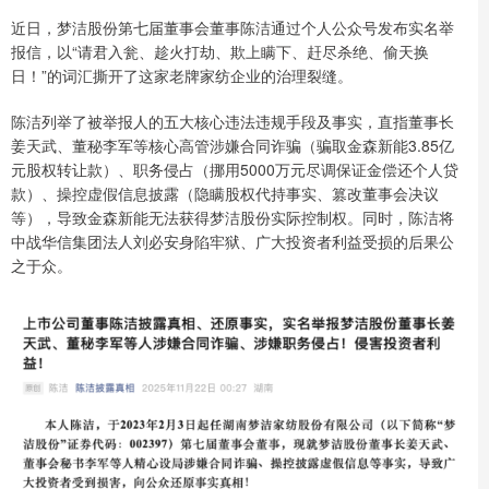
近日，梦洁股份第七届董事会董事陈洁通过个人公众号发布实名举
报信，以“请君入瓮、趁火打劫、欺上瞒下、赶尽杀绝、偷天换
日！”的词汇撕开了这家老牌家纺企业的治理裂缝。
陈洁列举了被举报人的五大核心违法违规手段及事实，直指董事长
姜天武、董秘李军等核心高管涉嫌合同诈骗（骗取金森新能3.85亿
元股权转让款）、职务侵占（挪用5000万元尽调保证金偿还个人贷
款）、操控虚假信息披露（隐瞒股权代持事实、篡改董事会决议
等），导致金森新能无法获得梦洁股份实际控制权。同时，陈洁将
中战华信集团法人刘必安身陷牢狱、广大投资者利益受损的后果公
之于众。