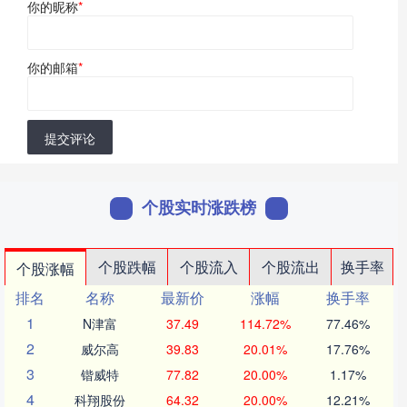
你的昵称
*
你的邮箱
*
提交评论
个股实时涨跌榜
个股跌幅
个股流入
个股流出
换手率
个股涨幅
排名
名称
最新价
涨幅
换手率
1
N津富
37.49
114.72%
77.46%
2
威尔高
39.83
20.01%
17.76%
3
锴威特
77.82
20.00%
1.17%
4
科翔股份
64.32
20.00%
12.21%