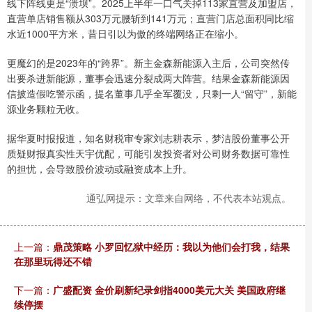
线下阵线更是“溃坝”。2025上半年一口气关掉113家直营及加盟店，
直营单店销售额从303万元腰斩到141万元；直营门店总面积同比缩
水近1000平方米，昔日引以为傲的终端网络正在缩小。
更魔幻的是2023年的“跨界”。新主金森新能源入主后，公司突然传
出要杀进新能源，董事会迅速分裂成两大阵营。结果金森新能源因
信披造假吃警示函，提名董事几乎全军覆没，只剩一人“留守”，新能
源业务颗粒无收。
据华夏时报报道，知名财税审专家刘志耕表示，梦洁股份董事公开
质疑财报真实性天宇优配，可能引发投资者对公司财务数据可靠性
的担忧，会导致股价波动或融资成本上升‌。
通弘网提示：文章来自网络，不代表本站观点。
上一篇：
鼎茂策略 小罗回忆狱中经历：我以为他们会打我，结果
在那里玩得还不错
下一篇：
广盛配资 金价刷新纪录剑指4000美元大关 美国政府继
续停摆