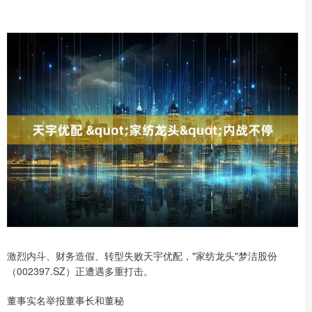
激烈内斗、财务造假、转型失败天宇优配，"家纺龙头"梦洁股份
（002397.SZ）正遭遇多重打击。
董事实名举报董事长和董秘