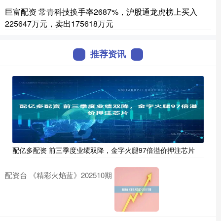
巨富配资 常青科技换手率2687%，沪股通龙虎榜上买入
225647万元，卖出175618万元
推荐资讯
配亿多配资 前三季度业绩双降，金字火腿97倍溢价押注芯片
配资台 《精彩火焰蓝》202510期