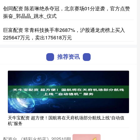
创同配资 陈若琳绝杀夺冠，北京赛场01分逆袭，官方点赞
振奋_郭晶晶_跳水_仪式
巨富配资 常青科技换手率2687%，沪股通龙虎榜上买入
225647万元，卖出175618万元
推荐资讯
天牛宝配资 超方便！国航将在天府机场部分航线上线“自动值
机”服务
配资台 《精彩火焰蓝》202510期