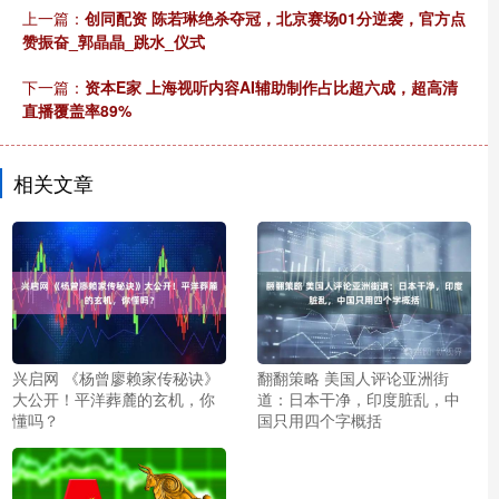
上一篇：
创同配资 陈若琳绝杀夺冠，北京赛场01分逆袭，官方点
赞振奋_郭晶晶_跳水_仪式
下一篇：
资本E家 上海视听内容AI辅助制作占比超六成，超高清
直播覆盖率89%
相关文章
兴启网 《杨曾廖赖家传秘诀》
翻翻策略 美国人评论亚洲街
大公开！平洋葬麓的玄机，你
道：日本干净，印度脏乱，中
懂吗？
国只用四个字概括