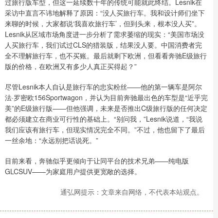
过旅行版车型，但这一延续数十年的传统可能就此终结。Lesnik在
采访中直言不讳地解释了原因：“没人买旅行车。我和设计师们坐下
来聊的时候，大家都说‘我喜欢旅行车’，但到头来，根本没人买”。
Lesnik从区域市场角度进一步分析了需求萎缩的现实：“美国市场没
人买旅行车，我们试过CLS的猎装版，结果没人要。中国消费者完
全不理解旅行车，也不买账。最后就剩下欧洲，但看看奔驰E级旅行
版的价格，在欧洲又有多少人真正买得起？”
尽管Lesnik本人自认是旅行车的忠实粉丝——他的第一辆车是阿尔
法·罗密欧156Sportwagon，并认为目前奔驰最出色的车型是“近乎完
美”的E级旅行版——但他强调，未来是否推出C级旅行版的任何决定
都必须建立在商业可行性的基础上。“别问我，”Lesnik说道，“我说
我们应该有旅行车，但现实情况完全不同。”不过，他也留下了最后
一丝余地：“永远别把话说死。”
目前来看，奔驰似乎更倾向于让同平台的技术兄弟——纯电版
GLCSUV——为家庭用户提供更宽敞的选择。
通弘网提示：文章来自网络，不代表本站观点。