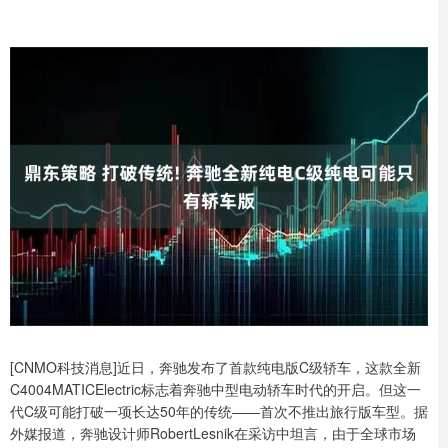
[CNMO科技消息]近日，奔驰发布了首款纯电版C级轿车，这款全新
C4004MATICElectric标志着奔驰中型电动轿车时代的开启。但这一
代C级可能打破一项长达50年的传统——首次不推出旅行版车型。据
外媒报道，奔驰设计师RobertLesnik在采访中坦言，由于全球市场