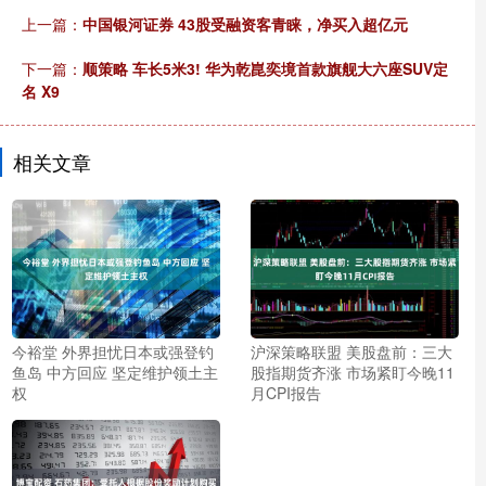
上一篇：
中国银河证券 43股受融资客青睐，净买入超亿元
下一篇：
顺策略 车长5米3! 华为乾崑奕境首款旗舰大六座SUV定
名 X9
相关文章
今裕堂 外界担忧日本或强登钓
沪深策略联盟 美股盘前：三大
鱼岛 中方回应 坚定维护领土主
股指期货齐涨 市场紧盯今晚11
权
月CPI报告