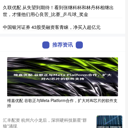
久联优配 从失望到期待！看到张继科杯和林丹杯相继出
世，才懂他们用心良苦_比赛_乒乓球_奖金
中国银河证券 43股受融资客青睐，净买入超亿元
推荐资讯
维嘉优配 谷歌正与Meta Platform合作，扩大对AI芯片的软件支
持
汇丰配资 杭州六小龙后，深圳硬科技新星“群
狼”涌现