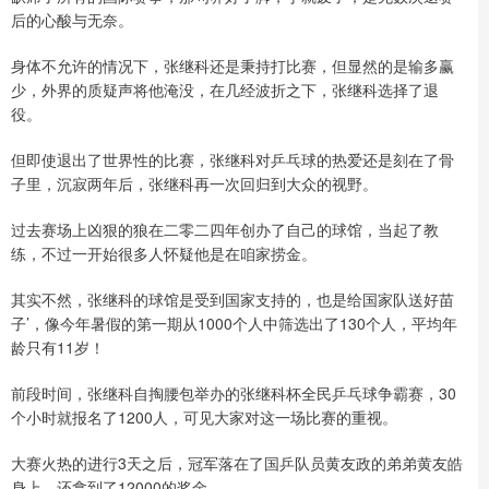
后的心酸与无奈。
身体不允许的情况下，张继科还是秉持打比赛，但显然的是输多赢
少，外界的质疑声将他淹没，在几经波折之下，张继科选择了退
役。
但即使退出了世界性的比赛，张继科对乒乓球的热爱还是刻在了骨
子里，沉寂两年后，张继科再一次回归到大众的视野。
过去赛场上凶狠的狼在二零二四年创办了自己的球馆，当起了教
练，不过一开始很多人怀疑他是在咱家捞金。
其实不然，张继科的球馆是受到国家支持的，也是给国家队送好苗
子’，像今年暑假的第一期从1000个人中筛选出了130个人，平均年
龄只有11岁！
前段时间，张继科自掏腰包举办的张继科杯全民乒乓球争霸赛，30
个小时就报名了1200人，可见大家对这一场比赛的重视。
大赛火热的进行3天之后，冠军落在了国乒队员黄友政的弟弟黄友皓
身上，还拿到了12000的奖金。