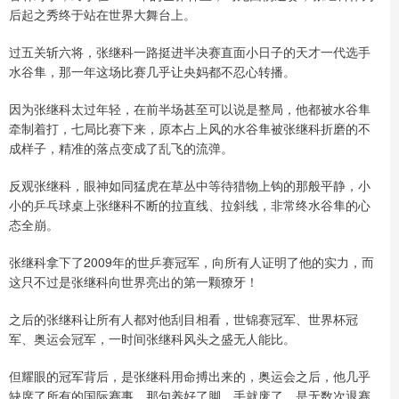
后起之秀终于站在世界大舞台上。
过五关斩六将，张继科一路挺进半决赛直面小日子的天才一代选手
水谷隼，那一年这场比赛几乎让央妈都不忍心转播。
因为张继科太过年轻，在前半场甚至可以说是整局，他都被水谷隼
牵制着打，七局比赛下来，原本占上风的水谷隼被张继科折磨的不
成样子，精准的落点变成了乱飞的流弹。
反观张继科，眼神如同猛虎在草丛中等待猎物上钩的那般平静，小
小的乒乓球桌上张继科不断的拉直线、拉斜线，非常终水谷隼的心
态全崩。
张继科拿下了2009年的世乒赛冠军，向所有人证明了他的实力，而
这只不过是张继科向世界亮出的第一颗獠牙！
之后的张继科让所有人都对他刮目相看，世锦赛冠军、世界杯冠
军、奥运会冠军，一时间张继科风头之盛无人能比。
但耀眼的冠军背后，是张继科用命搏出来的，奥运会之后，他几乎
缺席了所有的国际赛事，那句养好了脚，手就废了，是无数次退赛