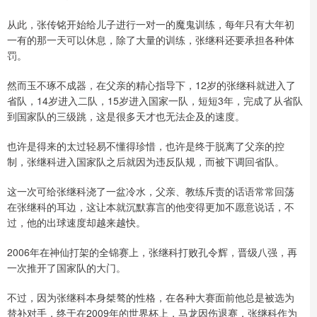
从此，张传铭开始给儿子进行一对一的魔鬼训练，每年只有大年初
一有的那一天可以休息，除了大量的训练，张继科还要承担各种体
罚。
然而玉不琢不成器，在父亲的精心指导下，12岁的张继科就进入了
省队，14岁进入二队，15岁进入国家一队，短短3年，完成了从省队
到国家队的三级跳，这是很多天才也无法企及的速度。
也许是得来的太过轻易不懂得珍惜，也许是终于脱离了父亲的控
制，张继科进入国家队之后就因为违反队规，而被下调回省队。
这一次可给张继科浇了一盆冷水，父亲、教练斥责的话语常常回荡
在张继科的耳边，这让本就沉默寡言的他变得更加不愿意说话，不
过，他的出球速度却越来越快。
2006年在神仙打架的全锦赛上，张继科打败孔令辉，晋级八强，再
一次推开了国家队的大门。
不过，因为张继科本身桀骜的性格，在各种大赛面前他总是被选为
替补对手，终于在2009年的世界杯上，马龙因伤退赛，张继科作为