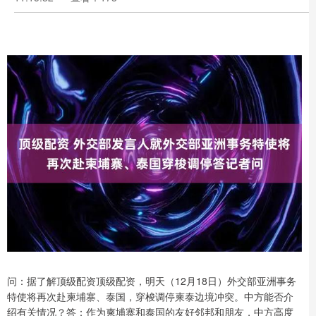
问：据了解顶级配资顶级配资，明天（12月18日）外交部亚洲事务
特使将再次赴柬埔寨、泰国，穿梭调停柬泰边境冲突。中方能否介
绍有关情况？答：作为柬埔寨和泰国的友好邻邦和朋友，中方高度