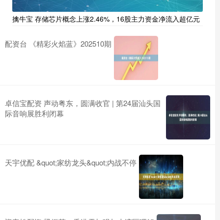
擒牛宝 存储芯片概念上涨2.46%，16股主力资金净流入超亿元
配资台 《精彩火焰蓝》202510期
卓信宝配资 声动粤东，圆满收官 | 第24届汕头国
际音响展胜利闭幕
天宇优配 &quot;家纺龙头&quot;内战不停