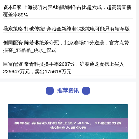
资本E家 上海视听内容AI辅助制作占比超六成，超高清直播
覆盖率89%
鼎东策略 打破传统! 奔驰全新纯电C级纯电可能只有轿车版
创同配资 陈若琳绝杀夺冠，北京赛场01分逆袭，官方点赞
振奋_郭晶晶_跳水_仪式
巨富配资 常青科技换手率2687%，沪股通龙虎榜上买入
225647万元，卖出175618万元
推荐资讯