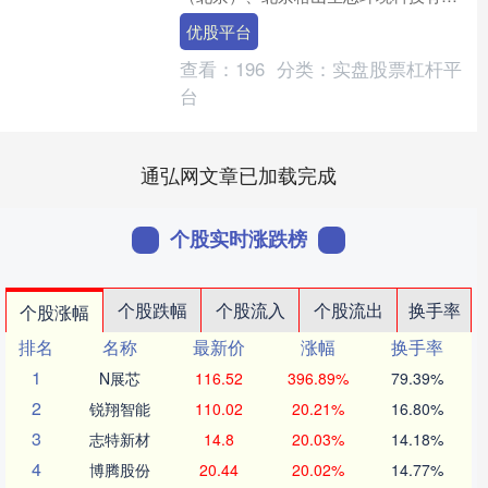
公司取得一项名为“集沙补缝装置”的专
优股平台
利，授权公告号CN22....
查看：
196
分类：
实盘股票杠杆平
台
通弘网文章已加载完成
个股实时涨跌榜
个股跌幅
个股流入
个股流出
换手率
个股涨幅
排名
名称
最新价
涨幅
换手率
1
N展芯
116.52
396.89%
79.39%
2
锐翔智能
110.02
20.21%
16.80%
3
志特新材
14.8
20.03%
14.18%
4
博腾股份
20.44
20.02%
14.77%