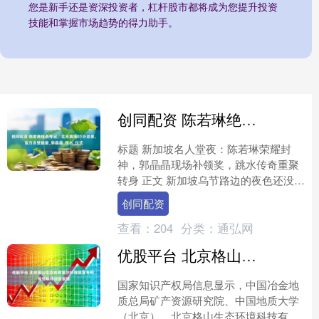
您是新手还是资深投资者，杠杆股市都将成为您提升投资
技能和掌握市场趋势的得力助手。
创同配资 陈若琳绝杀夺冠，北京赛场01分逆袭，官方点赞振奋_郭晶晶_跳水_仪式
标题 新加坡名人堂夜：陈若琳荣耀封
神，郭晶晶现场补领奖，跳水传奇重聚
转身 正文 新加坡乌节路边的夜色还没完
全落下，那座临海的游泳馆已透出一点
创同配资
暖光。街头路过的司机....
查看：
204
分类：
通弘网
优股平台 北京格山生态取得集沙补缝装置专利，有效填补地面裂缝
国家知识产权局信息显示，中国冶金地
质总局矿产资源研究院、中国地质大学
（北京）、北京格山生态环境科技有限