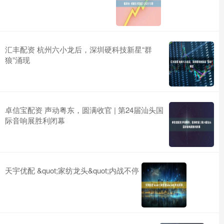
汇丰配资 杭州六小龙后，深圳硬科技新星“群
狼”涌现
卓信宝配资 声动粤东，圆满收官 | 第24届汕头国
际音响展胜利闭幕
天宇优配 &quot;家纺龙头&quot;内战不停